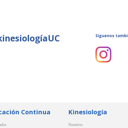
kinesiologíaUC
Síguenos tambi
cación Continua
Kinesiología
ados
Nosotros