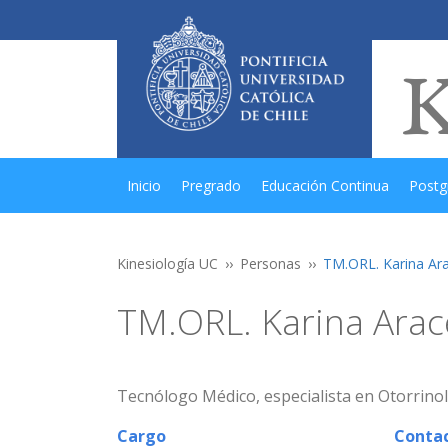
Inicio
Pregrado
Educación Continua
Postg
Kinesiología UC
Personas
TM.ORL. Karina A
TM.ORL. Karina Ara
Tecnólogo Médico, especialista en Otorrinol
Cargo
Conta