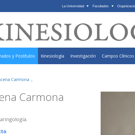
La Universidad
Facultades
Organizacio
rados y Postítulos
Kinesiología
Investigación
Campos Clínicos
racena Carmona
,
cena Carmona
aringología.
cto