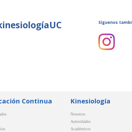
kinesiologíaUC
Síguenos tambi
cación Continua
Kinesiología
ados
Nosotros
Autoridades
ios
Académicos