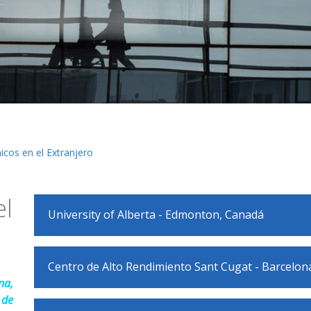
icos en el Extranjero
el
University of Alberta - Edmonton, Canadá
Centro de Alto Rendimiento Sant Cugat - Barcelon
na,
 de