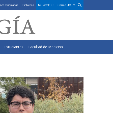
nes vinculadas
Biblioteca
Mi Portal UC
Correo UC
Estudiantes
Facultad de Medicina