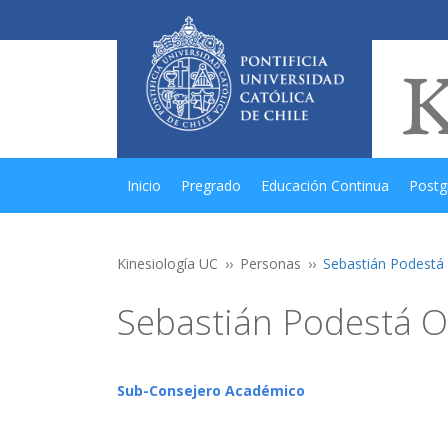
Inicio
Pregrado
Educación Continua
Postg
Kinesiología UC
Personas
Sebastián Podestá
Sebastián Podestá 
Sub-Consejero Académico