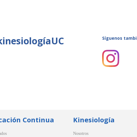
kinesiologíaUC
Síguenos tambi
cación Continua
Kinesiología
ados
Nosotros