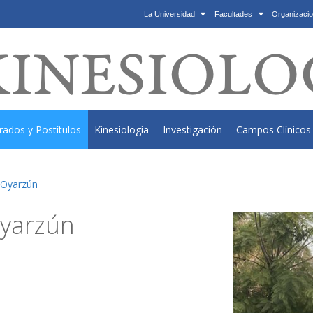
La Universidad
Facultades
Organizacio
rados y Postítulos
Kinesiología
Investigación
Campos Clínicos
 Oyarzún
Oyarzún