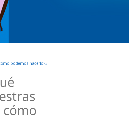
y cómo podemos hacerlo?»
qué
estras
y cómo