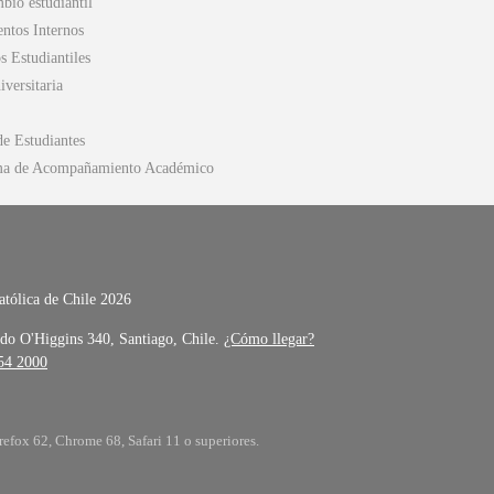
bio estudiantil
ntos Internos
s Estudiantiles
versitaria
de Estudiantes
ma de Acompañamiento Académico
atólica de Chile 2026
do O'Higgins 340, Santiago, Chile.
¿Cómo llegar?
354 2000
refox 62, Chrome 68, Safari 11 o superiores.