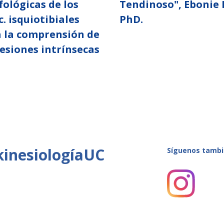
ológicas de los
Tendinoso", Ebonie 
. isquiotibiales
PhD.
 la comprensión de
lesiones intrínsecas
kinesiologíaUC
Síguenos tambi